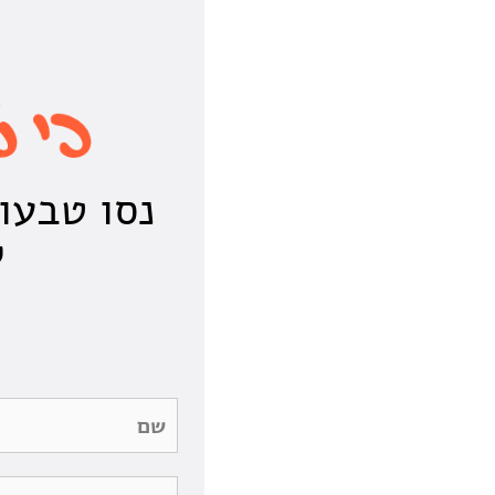
נסו טבעו
ל