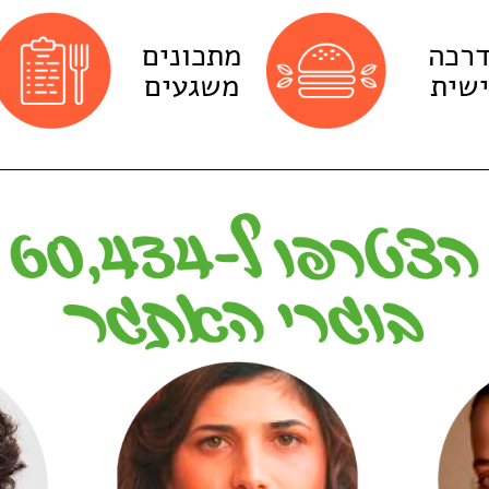
רכה
מתכונים
שית
משגעים