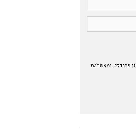
עמותת אנימלס, והן לויגן פרנדלי, ומאשר/ת