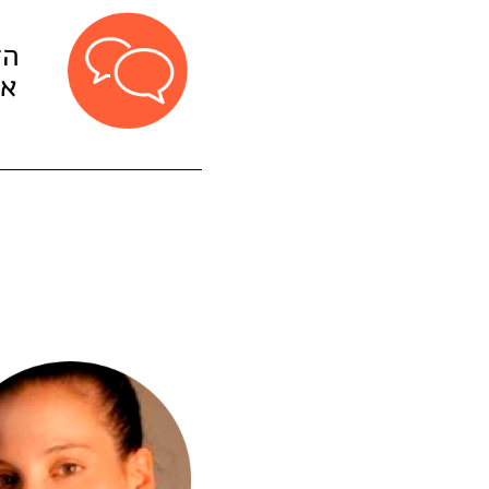
הד
אי