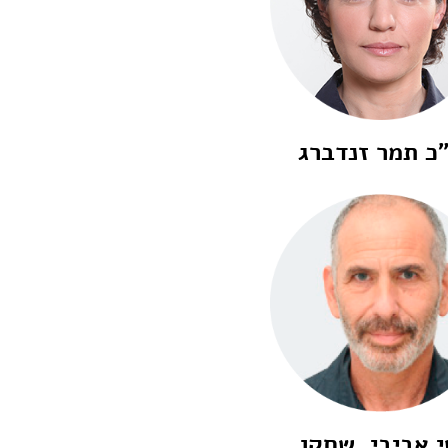
כ תמר זנדברג
 אביבי, שחקן