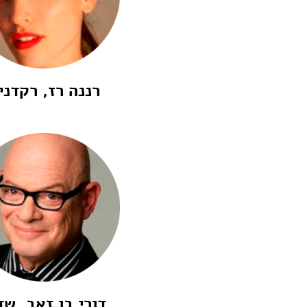
רננה רז, רקדני
דורי בן זאב, שד