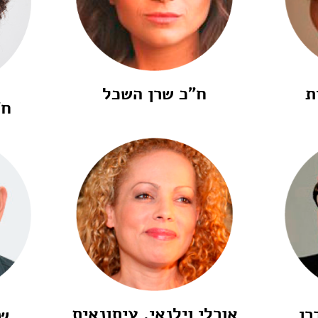
ת
ח"כ שרן השכל
ח"
אורלי וילנאי, עיתונאית
רן
שי